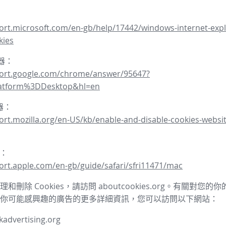
ort.microsoft.com/en-gb/help/17442/windows-internet-expl
kies
覽器：
port.google.com/chrome/answer/95647?
latform%3DDesktop&hl=en
覽器：
ort.mozilla.org/en-US/kb/enable-and-disable-cookies-websit
器：
ort.apple.com/en-gb/guide/safari/sfri11471/mac
和刪除 Cookies，請訪問 aboutcookies.org。有關對您
你可能感興趣的廣告的更多詳細資訊，您可以訪問以下網站：
advertising.org