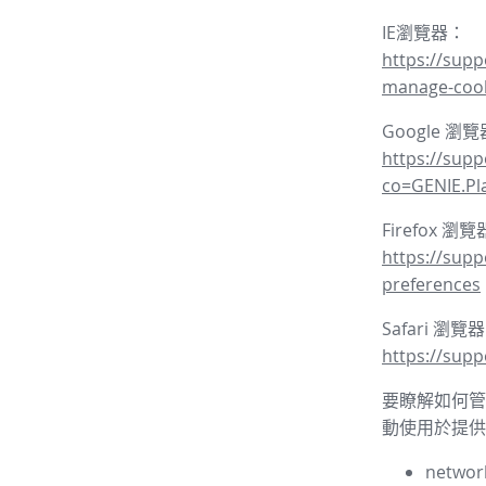
IE瀏覽器：
https://supp
manage-coo
Google 瀏
https://sup
co=GENIE.P
Firefox 瀏
https://supp
preferences
Safari 瀏覽
https://supp
要瞭解如何管理
動使用於提供
network