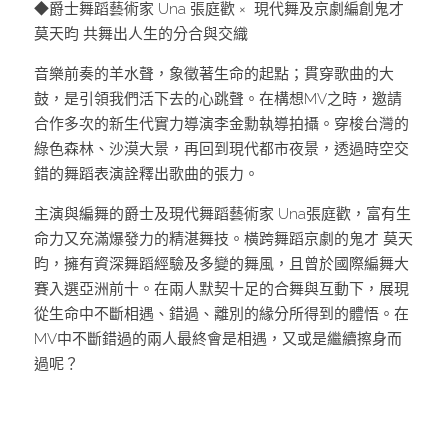
◆爵士舞蹈藝術家 Una 張庭歡 ×  現代舞及京劇編創鬼才 
莫天昀 共舞出人生的分合與交織
音樂前奏的羊水聲，象徵著生命的起點；貫穿歌曲的大
鼓，是引領我們活下去的心跳聲。在構想MV之時，邀請
合作多次的新生代實力導演李金勳執導拍攝。穿梭台灣的
綠色森林、沙漠大景，再回到現代都市夜景，透過時空交
錯的舞蹈表演詮釋出歌曲的張力。
主演與編舞的爵士及現代舞蹈藝術家 Una張庭歡，富有生
命力又充滿爆發力的精湛舞技。橫跨舞蹈京劇的鬼才 莫天
昀，擁有資深舞蹈經驗及多變的舞風，且曾於國際編舞大
賽入選亞洲前十。在兩人默契十足的合舞與互動下，展現
從生命中不斷相遇、錯過、離別的緣分所得到的體悟。在
MV中不斷錯過的兩人最終會是相遇，又或是繼續擦身而
過呢？