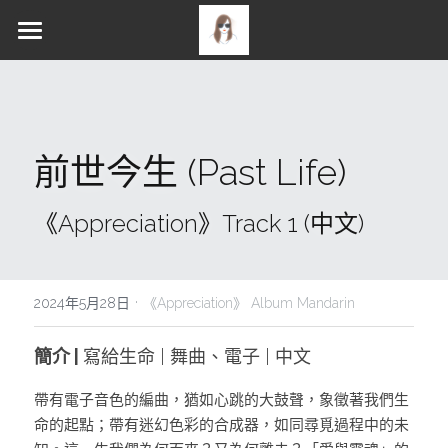
PROFILE
ALBUM
NEWS
Gallery
前世今生 (Past Life)
WORKS
《Appreciation》STORIES
《Appreciation》LYRICS
MERCH
Music / Discography
《Appreciation》Track 1 (中文)
MERCH
Music Video
SOCIALS
·
CONTACT
2024年5月28日
《Appreciation》 Album Mandarin
English
YouTube
簡介 | 
寫給生命 | 舞曲、電子 | 中文 
Facebook
帶有電子音色的編曲，猶如心跳的大鼓聲，象徵著我們生
命的起點；帶有迷幻色彩的合成器，如同尋覓過程中的未
Instagram