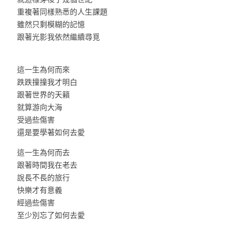
重複著同樣熟悉的人生課題
雖然只剩模糊的記憶
跟著光影我依然繼續尋覓
這一生為何而來
跌跌撞撞我才明白
跟著世界的天籟
就算游向大海
受過些傷害
還是要學著如何去愛
這一生為何而去
跟著時間我在老去
說長不長的旅行
快樂才有意義
經過些傷害
至少別忘了如何去愛