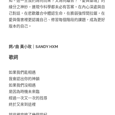
知。這一生我們為何而來？又為何離去？「愛與靈魂」的
緣分之神妙，連現今科學都未必有答案。在內心深處與自
Music Platforms
己對話，在悲歡離合中體認生命，在脆弱強悍間拉鋸，在
愛與傷害裡更認識自己、修習每個階段的課題，成為更好
Subscribe for newsletter
版本的自己。
詞/曲 
黃小玫｜SANDY HXM
歌詞
如果我們能相遇
我會認出你的神韻
如果我們沒相遇
是因為時機未來臨
經過一次又一次的找尋
終於又來到這裡
就這樣穿梭了幾個世紀