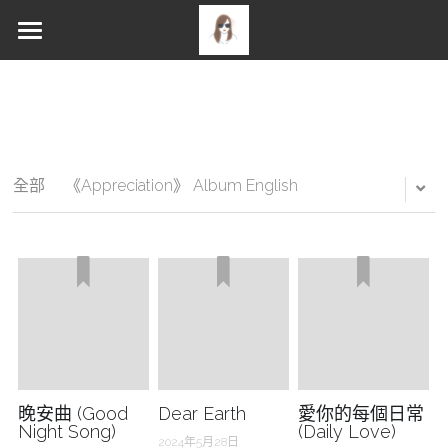
PROFILE
ALBUM
ABOUT ME
NEWS
WORKS
《Appreciation》STORIES
全部
《Appreciation》 Album English
Gallery
《Appreciation》LYRICS
MERCH
Music / Discography
MERCH
Music Video
SOCIALS
CONTACT
English
YouTube
Facebook
晚安曲 (Good
Dear Earth
愛你的每個日常
Night Song)
(Daily Love)
Instagram
2024年5月28日